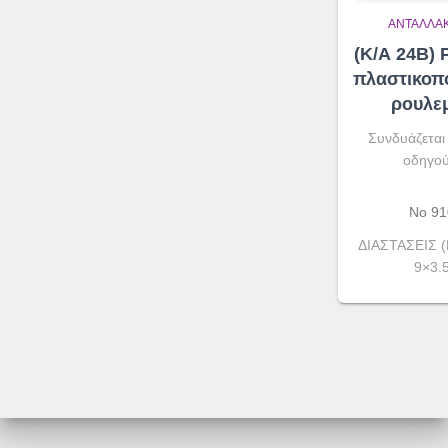
ΑΝΤΑΛΛΑΚ
(Κ/Α 24Β) 
πλαστικοπ
ρουλε
Συνδυάζεται
οδηγού
No 91
ΔΙΑΣΤΑΣΕΙΣ (
9×3.