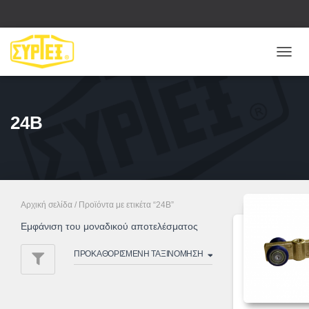
ΕΝΑΛ
ΠΛΟΉ
24B
Αρχική σελίδα
/ Προϊόντα με ετικέτα “24B”
Εμφάνιση του μοναδικού αποτελέσματος