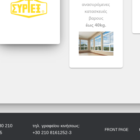
ανασυρόμενες
κατασκευές
βαρους
έως 40kg.
30 210
τηλ. γραφείου κινήσεως:
FRONT PAGE
5
+30 210 8161252-3