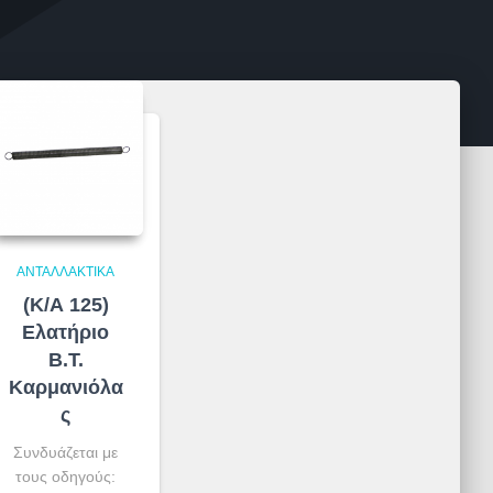
ΑΝΤΑΛΛΑΚΤΙΚΆ
(Κ/Α 125)
Ελατήριο
Β.Τ.
Καρμανιόλα
ς
Συνδυάζεται με
τους οδηγούς: