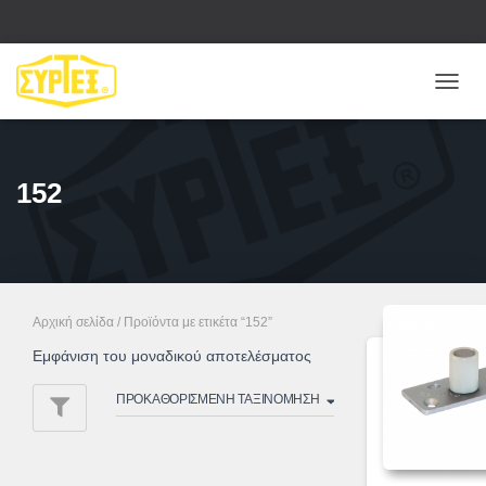
ΕΝΑΛ
ΠΛΟΉ
152
Αρχική σελίδα
/ Προϊόντα με ετικέτα “152”
Εμφάνιση του μοναδικού αποτελέσματος