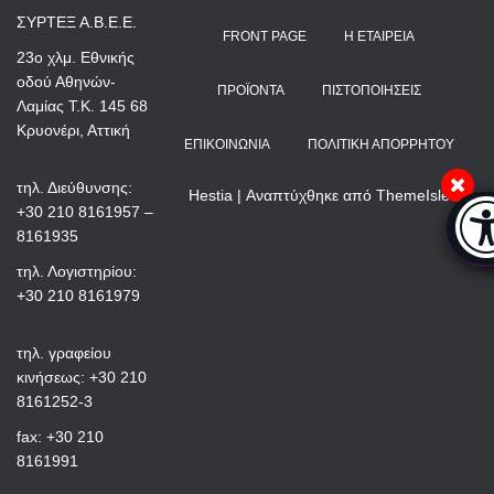
ΣΥΡΤΕΞ Α.Β.Ε.Ε.
FRONT PAGE
Η ΕΤΑΙΡΕΊΑ
23ο χλμ. Εθνικής
οδού Αθηνών-
ΠΡΟΪΌΝΤΑ
ΠΙΣΤΟΠΟΙΉΣΕΙΣ
Λαμίας Τ.Κ. 145 68
Κρυονέρι, Αττική
ΕΠΙΚΟΙΝΩΝΊΑ
ΠΟΛΙΤΙΚΉ ΑΠΟΡΡΉΤΟΥ
τηλ. Διεύθυνσης:
Hestia | Αναπτύχθηκε από
ThemeIsle
Μπά
+30 210 8161957 –
8161935
τηλ. Λογιστηρίου:
+30 210 8161979
τηλ. γραφείου
κινήσεως: +30 210
8161252-3
fax: +30 210
8161991