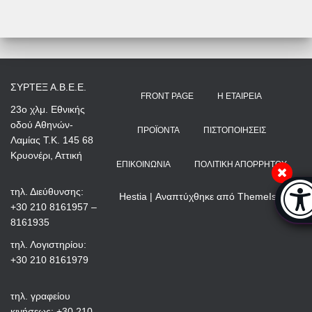
ΣΥΡΤΕΞ Α.Β.Ε.Ε.
FRONT PAGE
Η ΕΤΑΙΡΕΊΑ
23ο χλμ. Εθνικής
οδού Αθηνών-
ΠΡΟΪΌΝΤΑ
ΠΙΣΤΟΠΟΙΉΣΕΙΣ
Λαμίας Τ.Κ. 145 68
Κρυονέρι, Αττική
ΕΠΙΚΟΙΝΩΝΊΑ
ΠΟΛΙΤΙΚΉ ΑΠΟΡΡΉΤΟΥ
Μπάρ
τηλ. Διεύθυνσης:
Hestia | Αναπτύχθηκε από
ThemeIsle
+30 210 8161957 –
8161935
τηλ. Λογιστηρίου:
+30 210 8161979
τηλ. γραφείου
κινήσεως: +30 210