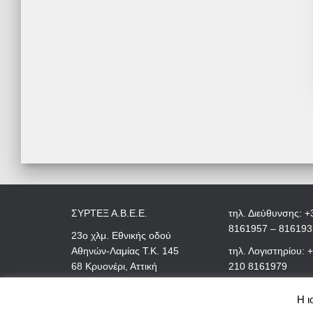
ΣΥΡΤΕΞ Α.Β.Ε.Ε.
τηλ. Διεύθυνσης: +
8161957 – 816193
23ο χλμ. Εθνικής οδού
Αθηνών-Λαμίας Τ.Κ. 145
τηλ. Λογιστηρίου: 
68 Κρυονέρι, Αττική
210 8161979
Η ι