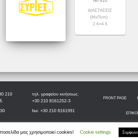
Νο 810
ΔΙΑΣΤΑΣΕΙΣ
(ΜxΠcm) :
2.6×4.6
30 210
τηλ. γραφείου κινήσεως:
FRONT PAGE
5
+30 210 8161252-3
+30
fax: +30 210 8161991
ΕΠΙΚΟ
στοσελίδα μας χρησιμοποιεί cookies!
Cookie settings
Συμφων