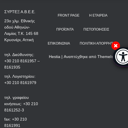
ΣΥΡΤΕΞ Α.Β.Ε.Ε.
FRONT PAGE
Η ΕΤΑΙΡΕΊΑ
23ο χλμ. Εθνικής
οδού Αθηνών-
ΠΡΟΪΌΝΤΑ
ΠΙΣΤΟΠΟΙΉΣΕΙΣ
Λαμίας Τ.Κ. 145 68
Κρυονέρι, Αττική
ΕΠΙΚΟΙΝΩΝΊΑ
ΠΟΛΙΤΙΚΉ ΑΠΟΡΡΉΤΟΥ
Μπάρ
τηλ. Διεύθυνσης:
Hestia | Αναπτύχθηκε από
ThemeIsle
+30 210 8161957 –
8161935
τηλ. Λογιστηρίου:
+30 210 8161979
τηλ. γραφείου
κινήσεως: +30 210
8161252-3
fax: +30 210
8161991