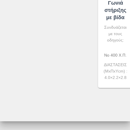
Γωνιά
στήριξης
με βίδα
Συνδυάζεται
με τους
οδηγούς:
Νο 400 Χ.Π.
ΔΙΑΣΤΑΣΕΙΣ
(ΜxΠxYcm) :
4.0×2.2×2.8