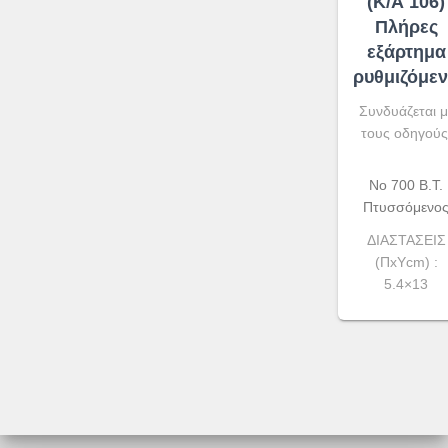
(Κ/Α 106)
Πλήρες
εξάρτημα
ρυθμιζόμε
Συνδυάζεται μ
τους οδηγούς
Νο 700 Β.Τ.
Πτυσσόμενο
ΔΙΑΣΤΑΣΕΙΣ
(ΠxYcm) :
5.4×13