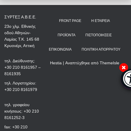
ΣΥΡΤΕΞ Α.Β.Ε.Ε.
FRONT PAGE
Η ΕΤΑΙΡΕΊΑ
23ο χλμ. Εθνικής
οδού Αθηνών-
ΠΡΟΪΌΝΤΑ
ΠΙΣΤΟΠΟΙΉΣΕΙΣ
Λαμίας Τ.Κ. 145 68
Κρυονέρι, Αττική
ΕΠΙΚΟΙΝΩΝΊΑ
ΠΟΛΙΤΙΚΉ ΑΠΟΡΡΉΤΟΥ
τηλ. Διεύθυνσης:
Hestia | Αναπτύχθηκε από
ThemeIsle
+30 210 8161957 –
Μπ
8161935
τηλ. Λογιστηρίου:
+30 210 8161979
τηλ. γραφείου
κινήσεως: +30 210
8161252-3
fax: +30 210