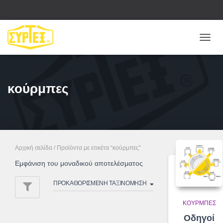
ΕΝΑΛ
ΠΛΟΉ
κούρμπες
Αρχική σελίδα
/ Προϊόντα με ετικέτα “κούρμπες”
Εμφάνιση του μοναδικού αποτελέσματος
ΚΟΎΡΜΠΕΣ
Οδηγοί