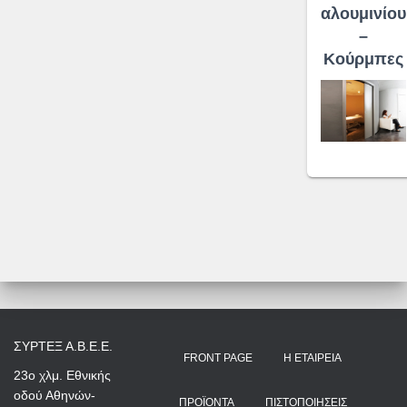
αλουμινίου
–
Κούρμπες
ΣΥΡΤΕΞ Α.Β.Ε.Ε.
FRONT PAGE
Η ΕΤΑΙΡΕΊΑ
23ο χλμ. Εθνικής
οδού Αθηνών-
ΠΡΟΪΌΝΤΑ
ΠΙΣΤΟΠΟΙΉΣΕΙΣ