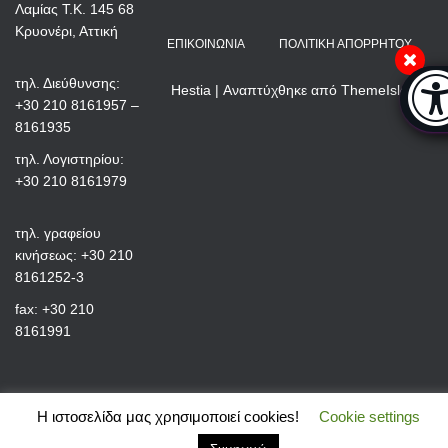
Λαμίας Τ.Κ. 145 68
Κρυονέρι, Αττική
ΕΠΙΚΟΙΝΩΝΊΑ
ΠΟΛΙΤΙΚΉ ΑΠΟΡΡΉΤΟΥ
Μπάρ
τηλ. Διεύθυνσης:
Hestia | Αναπτύχθηκε από
ThemeIsle
+30 210 8161957 –
8161935
τηλ. Λογιστηρίου:
+30 210 8161979
τηλ. γραφείου
κινήσεως: +30 210
8161252-3
fax: +30 210
8161991
Η ιστοσελίδα μας χρησιμοποιεί cookies!
Cookie settings