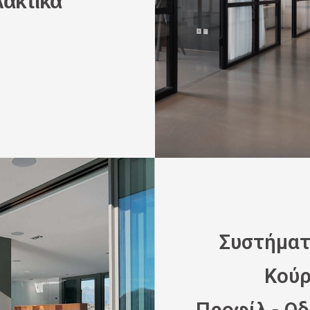
ακτικά
Συστήματ
Κού
Προφίλ - Ο