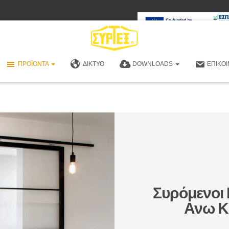
ΠΡΟΪΌΝΤΑ
ΔΊΚΤΥΟ
DOWNLOADS
ΕΠΙΚΟΙ
Συρόμενοι
Ανω Κ