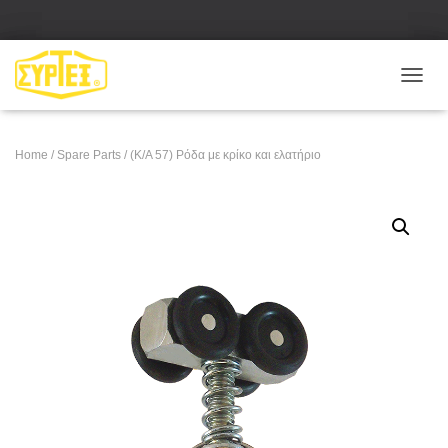
Ε
Ν
Α
Λ
Home
/
Spare Parts
/ (Κ/Α 57) Ρόδα με κρίκο και ελατήριο
Λ
Α
Γ
Ή
Π
Λ
Ο
Ή
Γ
Η
Σ
Η
Σ