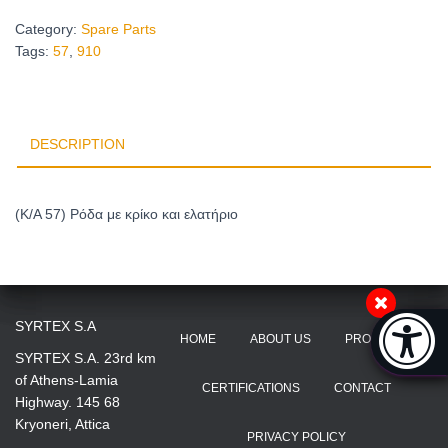
Category:
Spare Parts
Tags:
57
,
910
DESCRIPTION
(Κ/Α 57) Ρόδα με κρίκο και ελατήριο
Accessibi
SYRTEX S.A
HOME
ABOUT US
PRODUCTS
[Hi
SYRTEX S.A. 23rd km
of Athens-Lamia
CERTIFICATIONS
CONTACT
Highway. 145 68
Kryoneri, Attica
PRIVACY POLICY