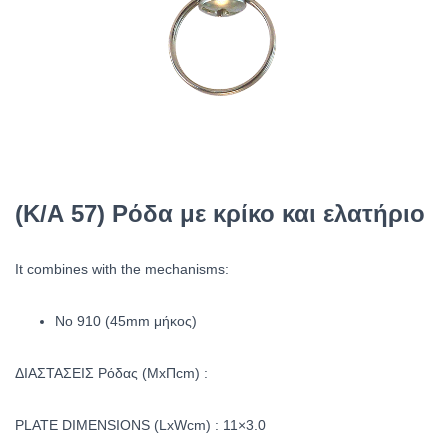
(Κ/Α 57) Ρόδα με κρίκο και ελατήριο
It combines with the mechanisms:
No 910 (45mm μήκος)
ΔΙΑΣΤΑΣΕΙΣ Ρόδας (ΜxΠcm) :
PLATE DIMENSIONS (LxWcm) : 11×3.0