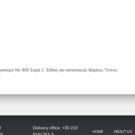
ηχανισμό No 900 Σειρά 1. Ειδική για κατασκευές Βαρέως Τύπου
0
Delivery office: +30 210
HOME
ABOUT US
35
8161252-3