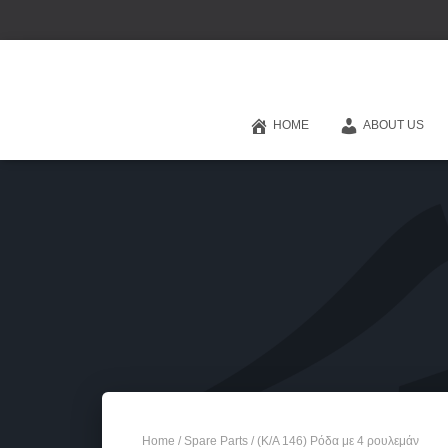
HOME
ABOUT US
Home
/
Spare Parts
/ (Κ/Α 146) Ρόδα με 4 ρουλεμάν