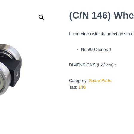
(C/N 146) Whe
It combines with the mechanisms:
No 900 Series 1
DIMENSIONS (LxWcm) :
Category:
Spare Parts
Tag:
146