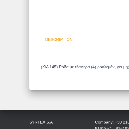
DESCRIPTION
(Κ/Α 145) Ρόδα με τέσσερα (4) ρουλεμάν, για μ
SYRTEX S.A
Company: +30 21
8161957 – 81619