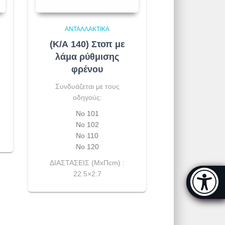
ΑΝΤΑΛΛΑΚΤΙΚΆ
(Κ/Α 140) Στοπ με
λάμα ρύθμισης
φρένου
Συνδυάζεται με τους
οδηγούς:
Νο 101
Νο 102
Νο 110
Νο 120
ΔΙΑΣΤΑΣΕΙΣ (ΜxΠcm) :
Μπάρα π
22.5×2.7
[