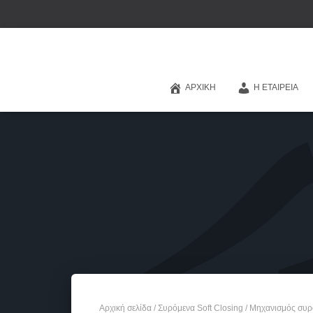
ΑΡΧΙΚΉ
Η ΕΤΑΙΡΕΊΑ
Αρχική σελίδα
/
Συρόμενα Soft Closing
/ Μηχανισμός συρό