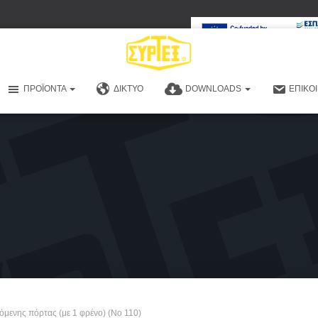
ΠΡΟΪΌΝΤΑ
ΔΊΚΤΥΟ
DOWNLOADS
ΕΠΙΚΟ
μενης πόρτας (με 1 φρένο) (No 110)