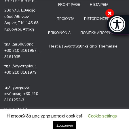
ΣΥΡΤΕΞ Α.Β.Ε.Ε.
FRONT PAGE
Η ΕΤΑΙΡΕΊΑ
23ο χλμ. Εθνικής
οδού Αθηνών-
Μπάρα π
ΠΡΟΪΌΝΤΑ
ΠΙΣΤΟΠΟΙΉΣΕΙΣ
Λαμίας Τ.Κ. 145 68
[
Κρυονέρι, Αττική
ΕΠΙΚΟΙΝΩΝΊΑ
ΠΟΛΙΤΙΚΉ ΑΠΟΡΡΉΤΟΥ
τηλ. Διεύθυνσης:
Hestia | Αναπτύχθηκε από
ThemeIsle
+30 210 8161957 –
8161935
τηλ. Λογιστηρίου:
+30 210 8161979
τηλ. γραφείου
κινήσεως: +30 210
8161252-3
fax: +30 210
8161991
Η ιστοσελίδα μας χρησιμοποιεί cookies!
Cookie settings
Συμφωνώ