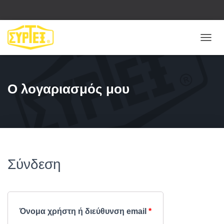
Ε
Ν
Α
Λ
Λ
Ο λογαριασμός μου
Α
Γ
Ή
Π
Λ
Ο
Ή
Γ
Σύνδεση
Η
Σ
Η
Σ
Όνομα χρήστη ή διεύθυνση email
*